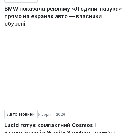
BMW показала рекламу «Людини-павука»
прямо на екранах авто — власники
обурені
Авто Новини
5 серпня 2026
Lucid готує компактний Cosmos і
«заряджений» Gravity Sapphire: прем'єра