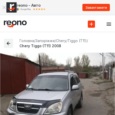
reono - Авто
Завантажити
Головна
/
Запоріжжя
/
Chery
/
Tiggo (T11)
/
Chery Tiggo (T11) 2008