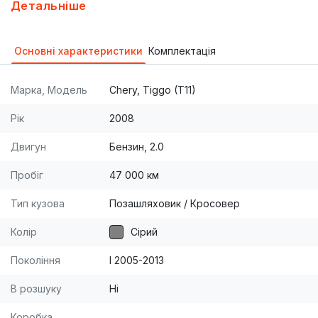
резина на дисках 235/60R16.
Детальніше
Основні характеристики
Комплектація
Марка, Модель
Chery, Tiggo (T11)
Рік
2008
Двигун
Бензин, 2.0
Пробіг
47 000 км
Тип кузова
Позашляховик / Кросовер
Колір
Сірий
Покоління
I 2005-2013
В розшуку
Ні
Коробка