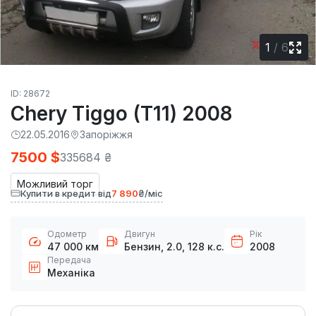
1
/
6
ID: 28672
Chery Tiggo (T11) 2008
22.05.2016
Запоріжжя
7500 $
335684 ₴
Можливий торг
Купити в кредит від
7 890
₴/міс
Одометр
Двигун
Рік
47 000 км
Бензин, 2.0, 128 к.с.
2008
Передача
Механіка