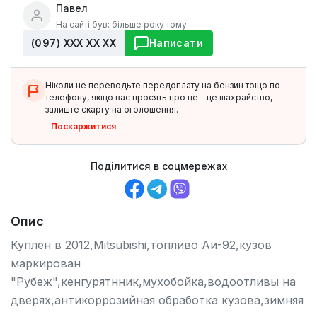
Павел
На сайті був: більше року тому
(097) ХХХ ХХ ХХ
Написати
Ніколи не переводьте передоплату на бензин тощо по
телефону, якщо вас просять про це – це шахрайство,
залиште скаргу на оголошення.
Поскаржитися
Поділитися в соцмережах
Опис
Куплен в 2012,Mitsubishi,топливо Аи-92,кузов
маркирован
"Рубеж",кенгурятнник,мухобойка,водоотливы на
дверях,антикоррозийная обработка кузова,зимняя