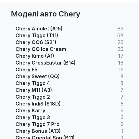
Моделі авто Chery
Chery Amulet (A15)
83
Chery Tiggo (T11)
68
Chery QQ6 (S21)
26
Chery QQ Ice Cream
20
Chery Kimo (A1)
17
Chery CrossEastar (B14)
16
Chery E5
15
Chery Sweet (QQ)
8
Chery Tiggo 4
8
Chery M11 (A3)
7
Chery Tiggo 2
7
Chery IndiS (S18D)
5
Chery Karry
3
Chery Tiggo 3
3
Chery Tiggo 7 Pro
2
Chery Bonus (A13)
1
Chery Oriental Son (B11)
1