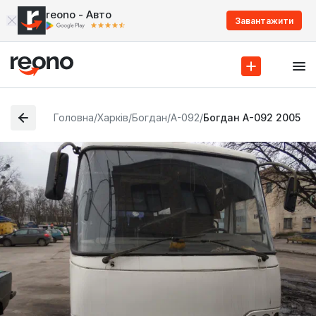
reono - Авто
Завантажити
Головна
/
Харків
/
Богдан
/
А-092
/
Богдан А-092 2005