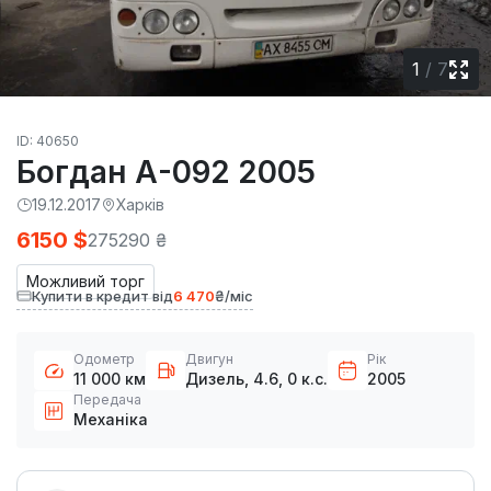
1
/
7
ID: 40650
Богдан А-092 2005
19.12.2017
Харків
6150 $
275290 ₴
Можливий торг
Купити в кредит від
6 470
₴/міс
Одометр
Двигун
Рік
11 000 км
Дизель, 4.6, 0 к.с.
2005
Передача
Механіка