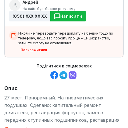
Андрей
На сайті був: більше року тому
(050) ХХХ ХХ ХХ
Написати
Ніколи не переводьте передоплату на бензин тощо по
телефону, якщо вас просять про це – це шахрайство,
залиште скаргу на оголошення.
Поскаржитися
Поділитися в соцмережах
Опис
27 мест. Панорамный. На пневматических
подушках. Сделано: капитальный ремонт
двигателя, реставрация форсунок, замена
передних ступичных подшипников, реставрация
турбокомпрессора, замена рессор. Новое: