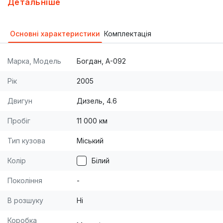
Детальніше
сцепление(всё!), тормозные барабаны и колодки,
радиатор отопителя водителя, редуктор заднего
Основні характеристики
Комплектація
моста, резина(вся!). Автобус в хорошем
техническом состоянии и готов к работе.
Марка, Модель
Богдан, А-092
Рік
2005
Двигун
Дизель, 4.6
Пробіг
11 000 км
Тип кузова
Міський
Колір
Білий
Покоління
-
В розшуку
Ні
Коробка