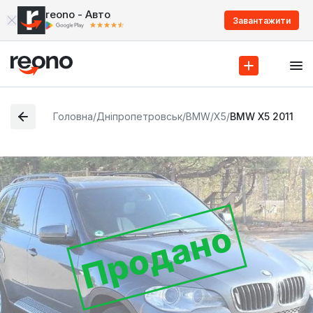
reono - Авто
Завантажити
Головна
/
Дніпропетровськ
/
BMW
/
X5
/
BMW X5 2011
Продано