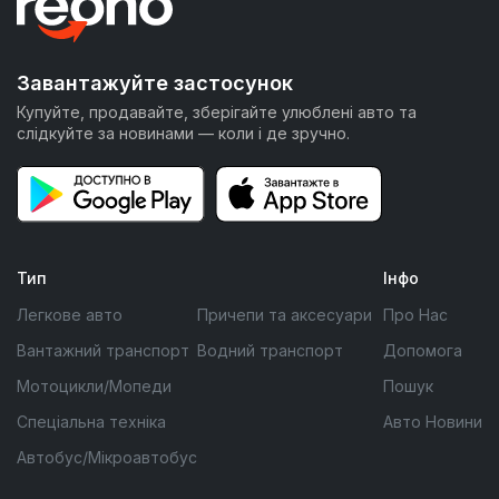
Завантажуйте застосунок
Купуйте, продавайте, зберігайте улюблені авто та
слідкуйте за новинами — коли і де зручно.
Тип
Інфо
Легкове авто
Причепи та аксесуари
Про Нас
Вантажний транспорт
Водний транспорт
Допомога
Мотоцикли/Мопеди
Пошук
Спеціальна техніка
Авто Новини
Автобус/Мікроавтобус