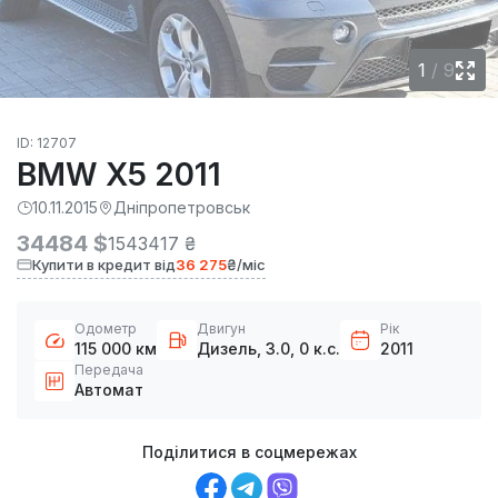
1
/
9
ID: 12707
BMW X5 2011
10.11.2015
Дніпропетровськ
34484 $
1543417 ₴
Купити в кредит від
36 275
₴/міс
Одометр
Двигун
Рік
115 000 км
Дизель, 3.0, 0 к.с.
2011
Передача
Автомат
Поділитися в соцмережах