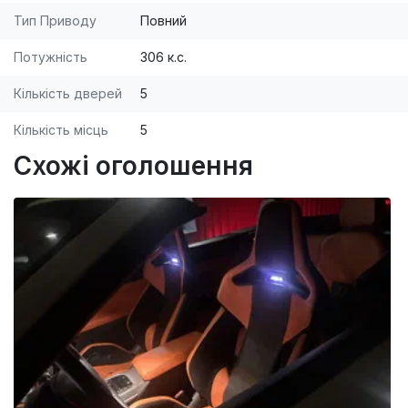
цінителів бренду BMW! ! ! За готівку в суму
Тип Приводу
Повний
входять диски R 20 (на фото) + R19 (на зимовій
гумі) + оригінальні гумові коврики.
Потужність
306 к.с.
Кількість дверей
5
Кількість місць
5
Схожі оголошення