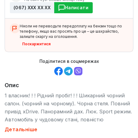
(067) ХХХ ХХ ХХ
Написати
Ніколи не переводьте передоплату на бензин тощо по
телефону, якщо вас просять про це – це шахрайство,
залиште скаргу на оголошення.
Поскаржитися
Поділитися в соцмережах
Опис
1 власник! ! ! Рідний пробіг! ! ! Шикарний чорний
салон. (чорний на чорному). Чорна стеля. Повний
привід xDrive. Панорамний дах. Люк. Sport режим.
Автомобіль у чудовому стані, повністю
обслужений (замінені фільтра, масла, колодки по
Детальніше
кругу) та не вимагає жодних капіталовкладень! ! !