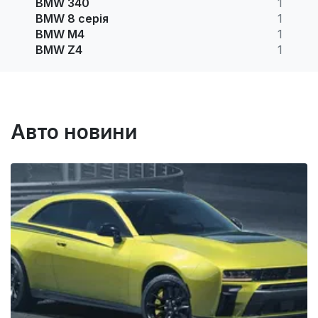
BMW 340
1
BMW 8 серія
1
BMW M4
1
BMW Z4
1
Авто новини