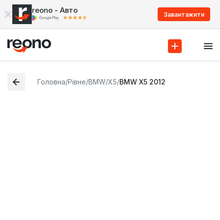
reono - Авто
Завантажити
Головна
/
Рівне
/
BMW
/
X5
/
BMW X5 2012