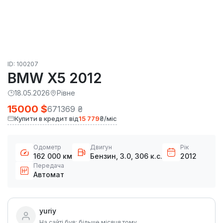
ID: 100207
BMW X5 2012
18.05.2026
Рівне
15000 $
671369 ₴
Купити в кредит від
15 779
₴/міс
Одометр
Двигун
Рік
162 000 км
Бензин, 3.0, 306 к.с.
2012
Передача
Автомат
yuriy
На сайті був: більше місяця тому