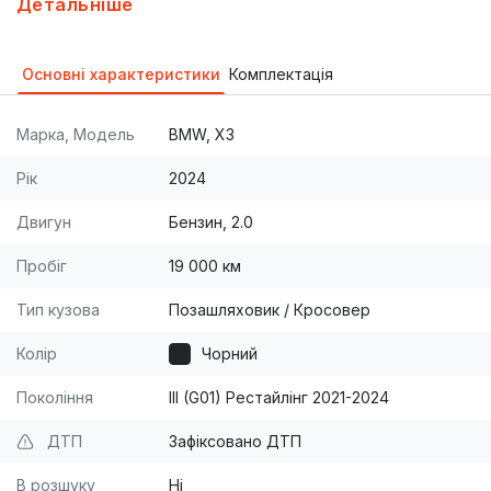
Детальніше
Керування жестами Хрусталик Максимальна
мультимедіа Авто після полірування та кераміки
Основні характеристики
Комплектація
Чорний на чорному, все як повинно бути в БМВ
Все навісне після ремонту замінено по оригіналу
Марка, Модель
BMW, X3
Можливий обмін на Х5 ключ на ключ, або з вашою
доплатою
Рік
2024
Двигун
Бензин, 2.0
Пробіг
19 000 км
Тип кузова
Позашляховик / Кросовер
Колір
Чорний
Покоління
III (G01) Рестайлінг 2021-2024
ДТП
Зафіксовано ДТП
В розшуку
Ні