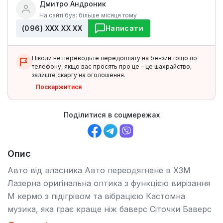
Дмитро Андроник
На сайті був: більше місяця тому
(096) ХХХ ХХ ХХ
Написати
Ніколи не переводьте передоплату на бензин тощо по
телефону, якщо вас просять про це – це шахрайство,
залиште скаргу на оголошення.
Поскаржитися
Поділитися в соцмережах
Опис
Авто від власника Авто переодягнене в Х3М
Лазерна оригінальна оптика з функцією вирізання
М кермо з підігрівом та вібрацією Кастомна
музика, яка грає краще ніж баверс Сіточки Баверс
з підсвіткою Українська мова та навігація