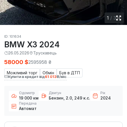
1
/
3
ID: 101634
BMW X3 2024
26.05.2026
Трускавець
58000 $
2595958 ₴
Можливий торг
Обмін
Був в ДТП
Купити в кредит від
61 013
₴/міс
Одометр
Двигун
Рік
19 000 км
Бензин, 2.0, 249 к.с.
2024
Передача
Автомат