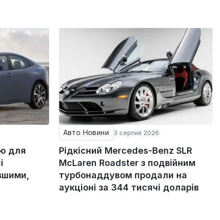
Авто Новини
3 серпня 2026
ію для
Рідкісний Mercedes-Benz SLR
і
McLaren Roadster з подвійним
вшими,
турбонаддувом продали на
аукціоні за 344 тисячі доларів