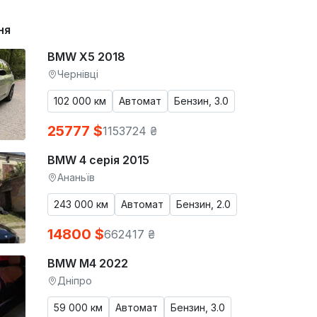
ня
BMW X5 2018
Чернівці
102 000 км
Автомат
Бензин, 3.0
25777 $
1153724 ₴
BMW 4 серія 2015
Ананьїв
243 000 км
Автомат
Бензин, 2.0
14800 $
662417 ₴
BMW M4 2022
Дніпро
59 000 км
Автомат
Бензин, 3.0