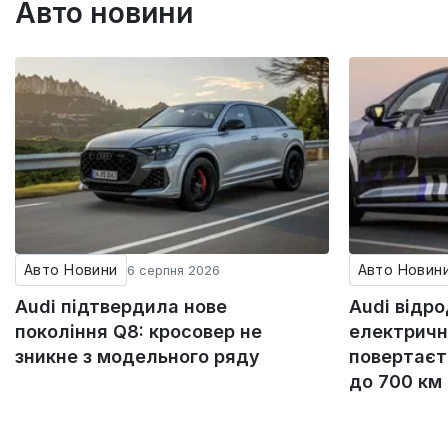
Авто новини
Авто Новини
Авто Новин
6 серпня 2026
Audi підтвердила нове
Audi відр
покоління Q8: кросовер не
електричн
зникне з модельного ряду
повертаєт
до 700 км