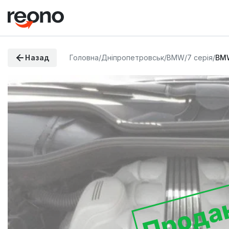
Назад
Головна
/
Дніпропетровськ
/
BMW
/
7 серія
/
BMW
Прода