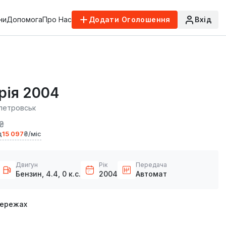
ни
Допомога
Про Нас
Додати Оголошення
Вхід
рія 2004
петровськ
₴
д
15 097
₴/міс
Двигун
Рік
Передача
Бензин, 4.4, 0 к.с.
2004
Автомат
мережах