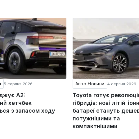
и
Авто Новини
5 серпня 2026
4 серпня 2026
оджує A2:
Toyota готує революц
ий хетчбек
гібридів: нові літій-іонн
ься з запасом ходу
батареї стануть деше
потужнішими та
компактнішими