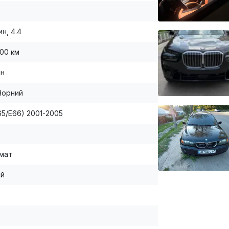
н, 4.4
000 км
ан
Чорний
E65/E66) 2001-2005
мат
ій