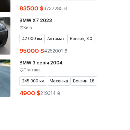
83500 $
3737285 ₴
BMW X7 2023
Київ
42 000 км
Автомат
Бензин, 3.0
95000 $
4252001 ₴
BMW 3 серія 2004
Полтава
245 000 км
Механіка
Бензин, 1.8
4900 $
219314 ₴