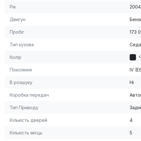
Рік
2004
Двигун
Бензи
Пробіг
173 
Тип кузова
Сед
Колір
Покоління
IV (
В розшуку
Ні
Коробка передач
Авто
Тип Приводу
Задн
Кількість дверей
4
Кількість місць
5