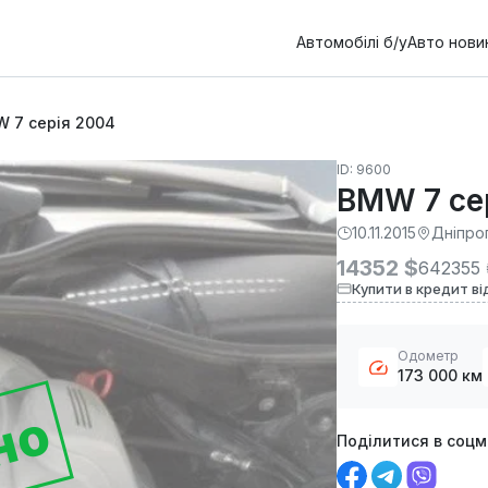
Автомобілі б/у
Авто нови
 7 серія 2004
ID: 9600
BMW 7 се
10.11.2015
Дніпро
14352 $
642355 
Купити в кредит ві
Одометр
173 000 км
но
Поділитися в соц