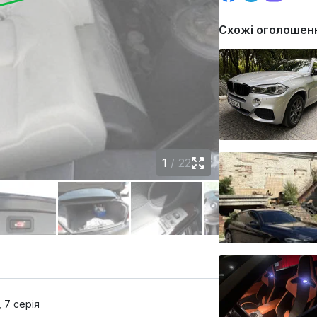
Схожі оголошен
1
/
22
 7 серія