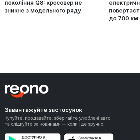
покоління Q8: кросовер не
електричн
зникне з модельного ряду
повертаєт
до 700 км
Завантажуйте застосунок
Купуйте, продавайте, зберігайте улюблені авто
та слідкуйте за новинами — коли і де зручно.