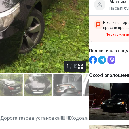
Максим
На сайті бу
Ніколи не пер
просять про це
Поскаржити
Поділитися в соц
1
/
15
Схожі оголошен
орога газова установка!!!!!!!!!Ходова