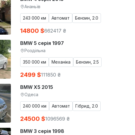
Ананьїв
243 000 км
Автомат
Бензин, 2.0
14800 $
662417 ₴
BMW 5 серія 1997
Роздільна
350 000 км
Механіка
Бензин, 2.5
2499 $
111850 ₴
BMW X5 2015
Одеса
240 000 км
Автомат
Гібрид, 2.0
24500 $
1096569 ₴
BMW 3 серія 1998