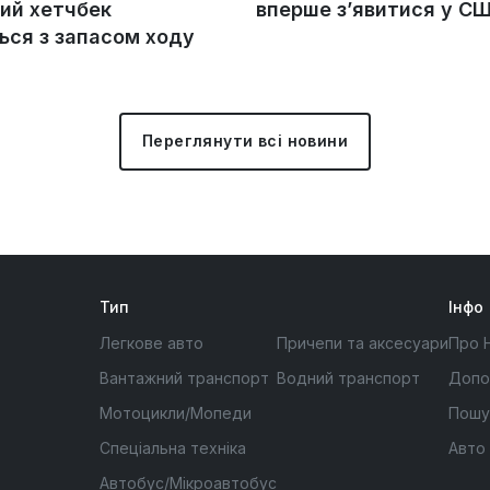
ий хетчбек
вперше з’явитися у С
ься з запасом ходу
Переглянути всі новини
Тип
Інфо
Легкове авто
Причепи та аксесуари
Про 
Вантажний транспорт
Водний транспорт
Допо
Мотоцикли/Мопеди
Пошу
Спеціальна техніка
Авто
Автобус/Мікроавтобус