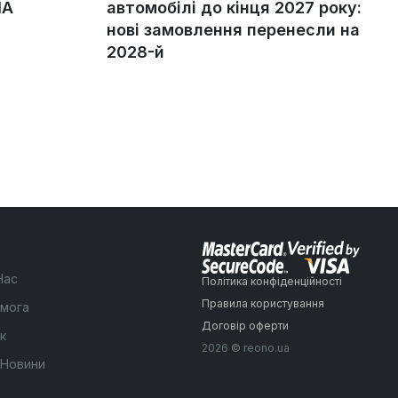
ША
автомобілі до кінця 2027 року:
нові замовлення перенесли на
2028-й
Нас
Політика конфіденційності
Правила користування
мога
Договір оферти
к
2026 © reono.ua
 Новини