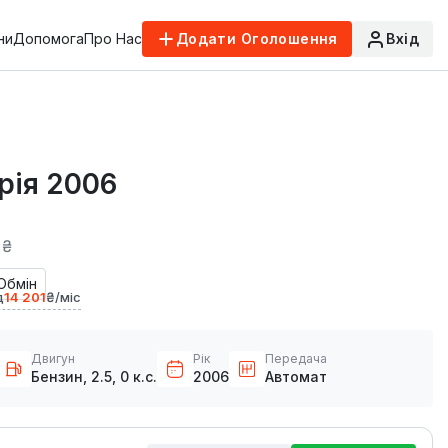
ни
Допомога
Про Нас
Додати Оголошення
Вхід
рія 2006
 ₴
Обмін
д
14 201
₴/міс
Двигун
Рік
Передача
Бензин, 2.5, 0 к.с.
2006
Автомат