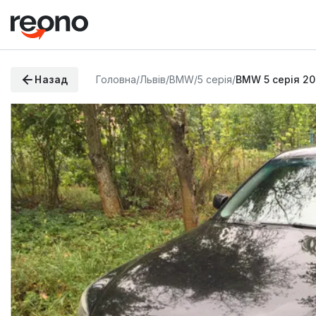
Назад
Головна
/
Львів
/
BMW
/
5 серія
/
BMW 5 серія 2