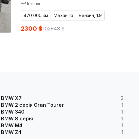
Чортків
470 000 км
Механіка
Бензин, 1.9
2300 $
102943 ₴
BMW X7
2
BMW 2 серія Gran Tourer
1
BMW 340
1
BMW 8 серія
1
BMW M4
1
BMW Z4
1