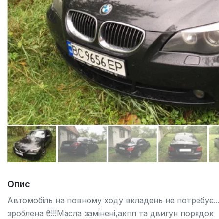
Опис
Автомобіль на повному ходу вкладень не потребує...Д
зроблена ₴!!!Масла замінені,акпп та двигун порядок