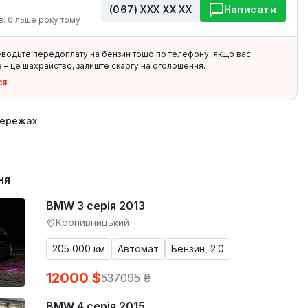
(067) ХХХ ХХ ХХ
Написати
в: більше року тому
еводьте передоплату на бензин тощо по телефону, якщо вас
 – це шахрайство, залиште скаргу на оголошення.
ся
мережах
ня
BMW 3 серія 2013
Кропивницький
205 000 км
Автомат
Бензин, 2.0
12000 $
537095 ₴
BMW 4 серія 2015