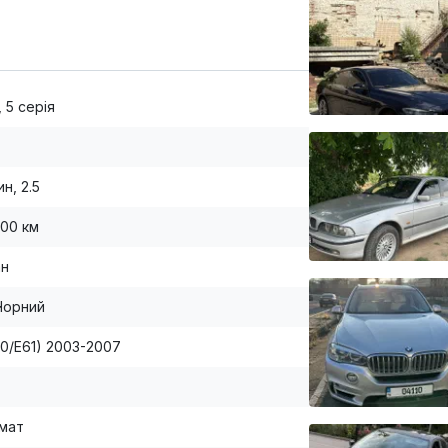
 5 серія
н, 2.5
000 км
ан
Чорний
60/E61) 2003-2007
мат