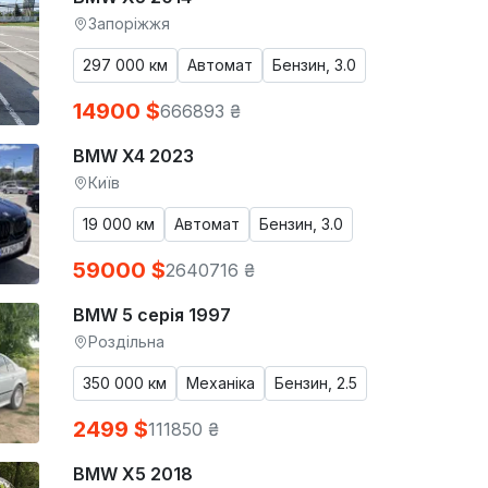
Запоріжжя
297 000 км
Автомат
Бензин, 3.0
14900 $
666893 ₴
BMW X4 2023
Київ
19 000 км
Автомат
Бензин, 3.0
59000 $
2640716 ₴
BMW 5 серія 1997
Роздільна
350 000 км
Механіка
Бензин, 2.5
2499 $
111850 ₴
BMW X5 2018