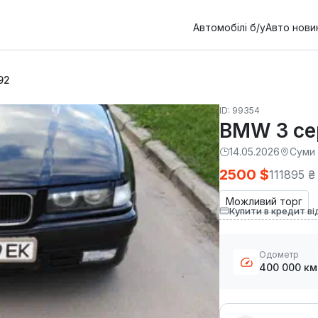
Автомобілі б/у
Авто нови
92
ID: 99354
BMW 3 се
14.05.2026
Суми
2500 $
111895 ₴
Можливий торг
Купити в кредит ві
Одометр
400 000 км