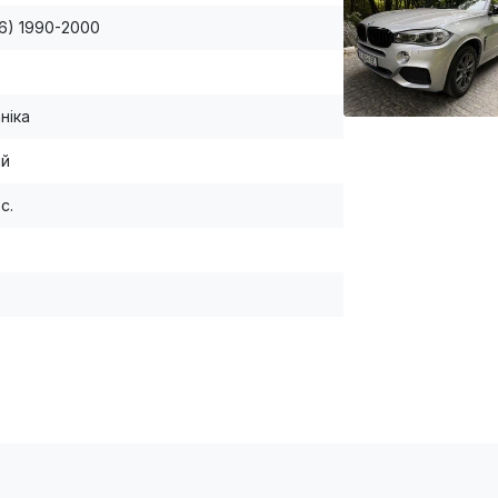
E36) 1990-2000
ніка
ій
.с.