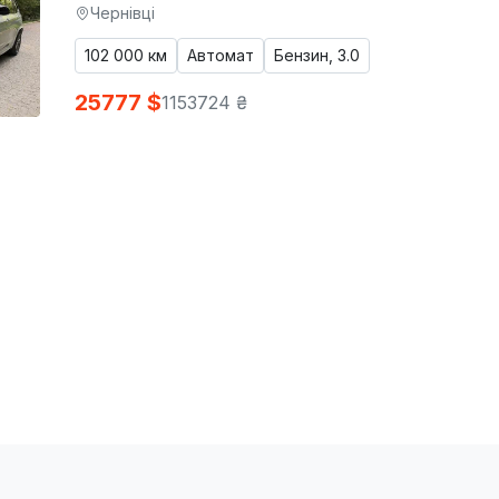
Чернівці
102 000 км
Автомат
Бензин, 3.0
25777 $
1153724 ₴