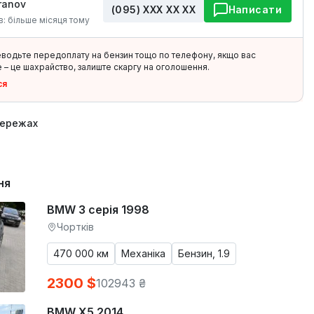
ranov
(095) ХХХ ХХ ХХ
Написати
в: більше місяця тому
еводьте передоплату на бензин тощо по телефону, якщо вас
 – це шахрайство, залиште скаргу на оголошення.
ся
мережах
ня
BMW 3 серія 1998
Чортків
470 000 км
Механіка
Бензин, 1.9
2300 $
102943 ₴
BMW X5 2014