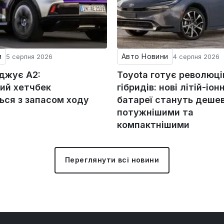
и
Авто Новини
5 серпня 2026
4 серпня 2026
оджує A2:
Toyota готує революц
ий хетчбек
гібридів: нові літій-іонн
ься з запасом ходу
батареї стануть деше
потужнішими та
компактнішими
Переглянути всі новини