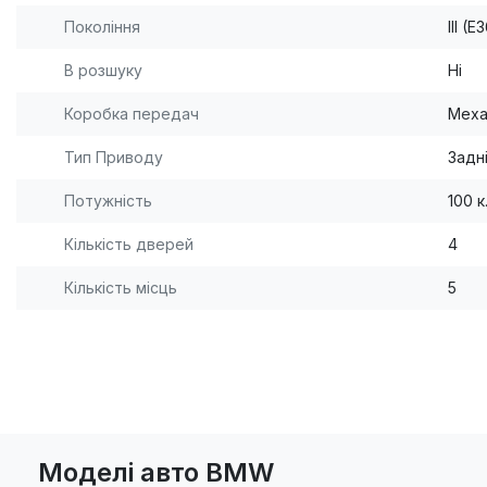
Покоління
III (
В розшуку
Ні
Коробка передач
Меха
Тип Приводу
Задн
Потужність
100 к
Кількість дверей
4
Кількість місць
5
Моделі авто BMW