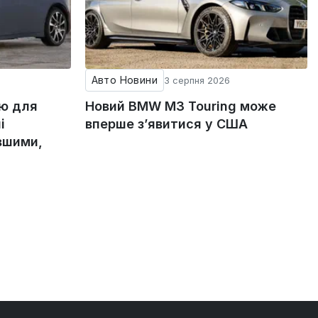
Авто Новини
3 серпня 2026
ію для
Новий BMW M3 Touring може
і
вперше з’явитися у США
вшими,