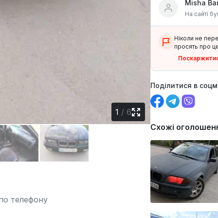
Misha Ba
На сайті бу
Ніколи не пер
просять про це
Поскаржити
Поділитися в соц
1
/
6
Схожі оголошен
 по телефону