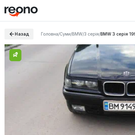
Назад
Головна
/
Суми
/
BMW
/
3 серія
/
BMW 3 серія 19