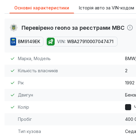
Основні характеристики
Історія авто за VIN-кодом
Перевірено reono за реєстрами МВС
BM9149EK
VIN:
WBA27910007047471
UA
Марка, Модель
BMW,
Кількість власників
2
Рік
1992
Двигун
Бензи
Колір
Пробіг
400 
Тип кузова
Сед