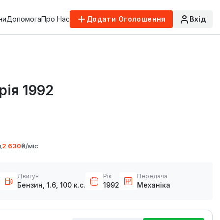
ни
Допомога
Про Нас
Додати Оголошення
Вхід
рія 1992
д
2 630
₴/міс
Двигун
Рік
Передача
Бензин, 1.6, 100 к.с.
1992
Механіка