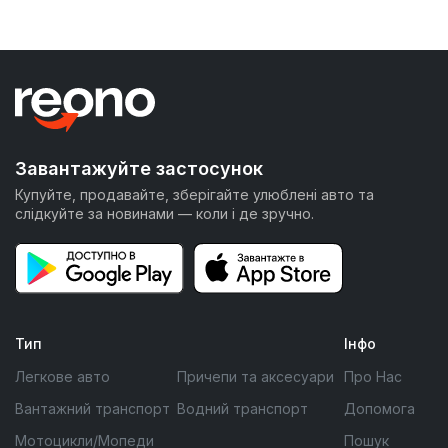
Завантажуйте застосунок
Купуйте, продавайте, зберігайте улюблені авто та
слідкуйте за новинами — коли і де зручно.
Тип
Інфо
Легкове авто
Причепи та аксесуари
Про Нас
Вантажний транспорт
Водний транспорт
Допомога
Мотоцикли/Мопеди
Пошук