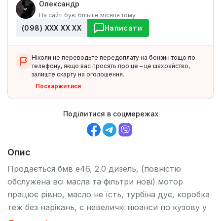
Олександр
На сайті був: більше місяця тому
(098) ХХХ ХХ ХХ
Написати
Ніколи не переводьте передоплату на бензин тощо по
телефону, якщо вас просять про це – це шахрайство,
залиште скаргу на оголошення.
Поскаржитися
Поділитися в соцмережах
Опис
Продається бмв е46, 2.0 дизель, (повністю
обслужена всі масла та фільтри нові) мотор
працює рівно, масло не їсть, турбіна дує, коробка
теж без нарікань, є невеличкі нюанси по кузову у
вигляді арок(є на фото) по салону гарненька, є