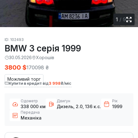
1
/
9
ID: 102493
BMW 3 серія 1999
30.05.2026
Хорошів
3800 $
170098 ₴
Можливий торг
Купити в кредит від
3 998
₴/міс
Одометр
Двигун
Рік
338 000 км
Дизель, 2.0, 136 к.с.
1999
Передача
Механіка