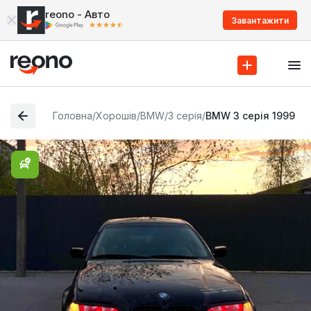
reono - Авто
Завантажити
Головна
/
Хорошів
/
BMW
/
3 серія
/
BMW 3 серія 1999