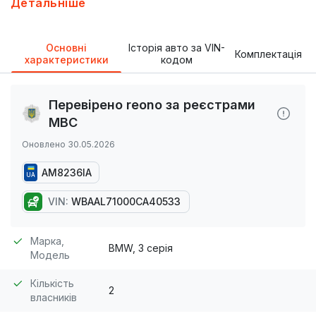
Детальніше
музика, було багато чого зроблено по машинці,
вкладань не потребує, чудовий варіант, як на свій
Основні
Історія авто за VIN-
вік їде бодро, економна, продаж тільки з
Комплектація
характеристики
кодом
переоформленням, всі питання по телефону. Торг
мінімальний біля капоту
Перевірено reono за реєстрами
МВС
Оновлено 30.05.2026
AM8236IA
UA
VIN:
WBAAL71000CA40533
Марка,
BMW, 3 серія
Модель
Кількість
2
власників