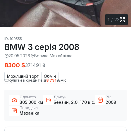
1
/
23
ID: 100555
BMW 3 серія 2008
20.05.2026
Велика Михайлівка
8300 $
371491 ₴
Можливий торг
Обмін
Купити в кредит від
8 731
₴/міс
Одометр
Двигун
Рік
305 000 км
Бензин, 2.0, 170 к.с.
2008
Передача
Механіка