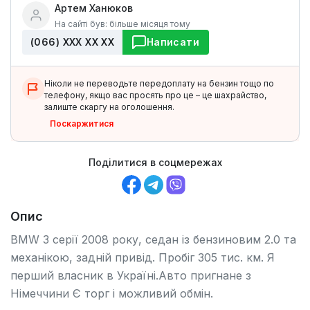
Артем Ханюков
На сайті був: більше місяця тому
(066) ХХХ ХХ ХХ
Написати
Ніколи не переводьте передоплату на бензин тощо по
телефону, якщо вас просять про це – це шахрайство,
залиште скаргу на оголошення.
Поскаржитися
Поділитися в соцмережах
Опис
BMW 3 серії 2008 року, седан із бензиновим 2.0 та
механікою, задній привід. Пробіг 305 тис. км. Я
перший власник в Україні.Авто пригнане з
Німеччини Є торг і можливий обмін.