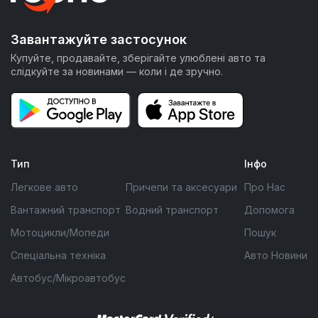
Завантажуйте застосунок
Купуйте, продавайте, зберігайте улюблені авто та
слідкуйте за новинами — коли і де зручно.
Тип
Інфо
Легкове авто
Причепи та аксесуари
Про Нас
Вантажний транспорт
Водний транспорт
Допомога
Мотоцикли/Мопеди
Пошук
Спеціальна техніка
Авто Новини
Автобус/Мікроавтобус