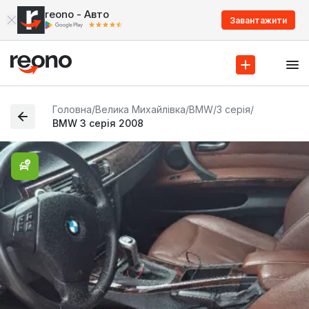
reono - Авто
Завантажити
Головна
/
Велика Михайлівка
/
BMW
/
3 серія
/
BMW 3 серія 2008