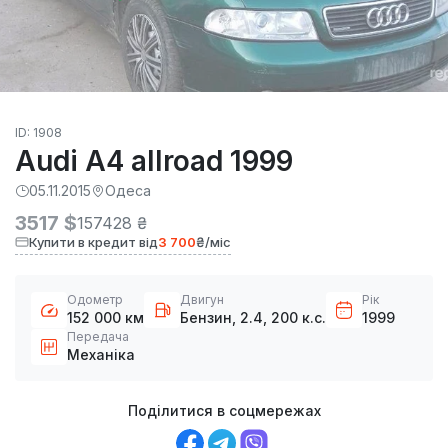
ID: 1908
Audi A4 allroad 1999
05.11.2015
Одеса
3517 $
157428 ₴
Купити в кредит від
3 700
₴/міс
Одометр
Двигун
Рік
152 000 км
Бензин, 2.4, 200 к.с.
1999
Передача
Механіка
Поділитися в соцмережах