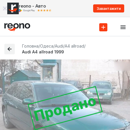
reono - Авто
Завантажити
Головна
/
Одеса
/
Audi
/
A4 allroad
/
Audi A4 allroad 1999
Продано