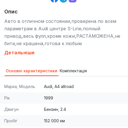
Опис
Авто в отличном состоянии,проверена по всем
параметрам в Аudi центре S-Line,полный
привод,весь фулл,кроме кожи,РАСТАМОЖЕНА,не
бита,не крашена,готова к любым
проверкам.Заслуживает внимания !
Детальніше
ABD,ABS,ESP,галогенные
фары,иммобилайзер,подушка безопастности
Основні характеристики
Комплектація
(Airbag ),серворуль,центральный
замок,кондиционер,бортовой компьютер,датчик
Марка, Модель
Audi, A4 allroad
света,стеклоподъемники,электропакет,CD,MP3,ма
гнитола,гаражное хранение,первый владелец.
Рік
1999
Двигун
Бензин, 2.4
Пробіг
152 000 км