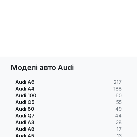
Моделі авто Audi
Audi A6
217
Audi A4
188
Audi 100
60
Audi Q5
55
Audi 80
49
Audi Q7
44
Audi A3
38
Audi A8
17
Audi A5
13