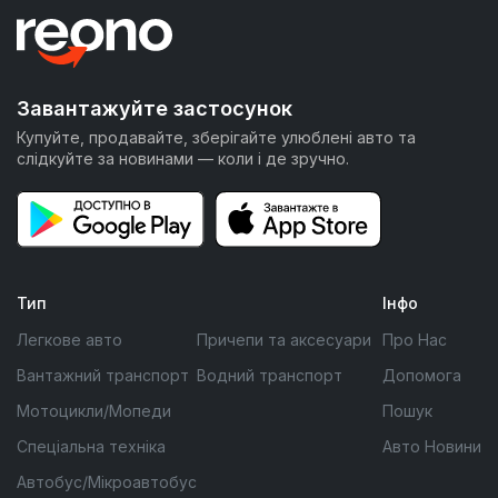
Завантажуйте застосунок
Купуйте, продавайте, зберігайте улюблені авто та
слідкуйте за новинами — коли і де зручно.
Тип
Інфо
Легкове авто
Причепи та аксесуари
Про Нас
Вантажний транспорт
Водний транспорт
Допомога
Мотоцикли/Мопеди
Пошук
Спеціальна техніка
Авто Новини
Автобус/Мікроавтобус