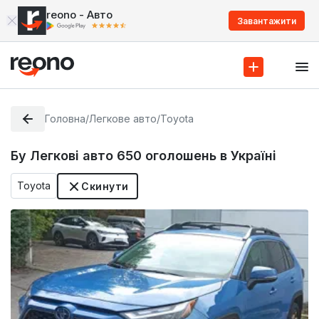
reono - Авто
Завантажити
Головна
/
Легкове авто
/
Toyota
Бу Легкові авто
650
оголошень в Україні
Toyota
Скинути