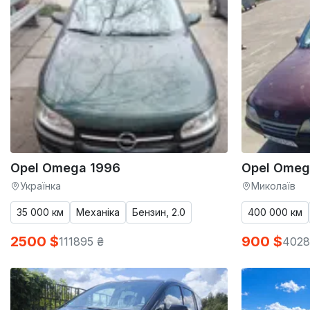
Opel Omega 1996
Opel Omeg
Українка
Миколаїв
35 000 км
Механіка
Бензин, 2.0
400 000 км
2500 $
900 $
111895 ₴
4028