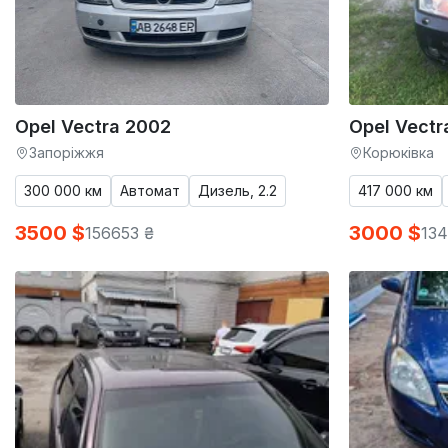
Opel Vectra 2002
Opel Vectr
Запоріжжя
Корюківка
300 000 км
Автомат
Дизель, 2.2
417 000 км
3500 $
3000 $
156653 ₴
134