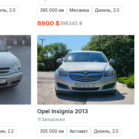
ль, 2.0
395 000 км
Механіка
Дизель, 2.0
8900 $
398345 ₴
Opel Insignia 2013
Запоріжжя
ин, 2.2
305 000 км
Автомат
Дизель, 2.0