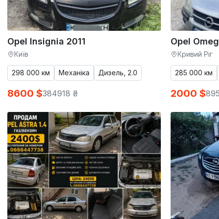
Opel Insignia 2011
Opel Omeg
Київ
Кривий Ріг
298 000 км
Механіка
Дизель, 2.0
285 000 км
8600 $
2000 $
384918 ₴
895