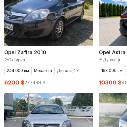
Opel Zafira 2010
Opel Astra
Охтирка
Дунаївці
244 000 км
Механіка
Дизель, 1.7
193 000 км
6200 $
10300 $
277499 ₴
46