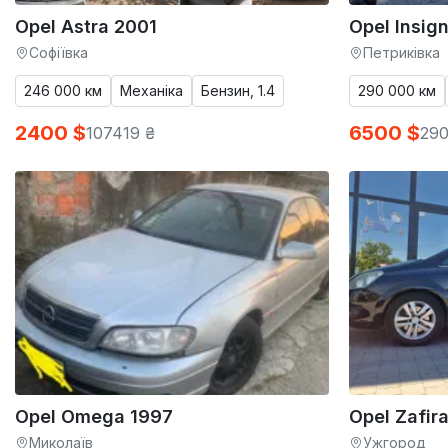
Opel Astra 2001
Opel Insig
Софіївка
Петриківка
246 000 км
Механіка
Бензин, 1.4
290 000 км
2400 $
6500 $
107419 ₴
290
Opel Omega 1997
Opel Zafir
Миколаїв
Ужгород