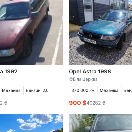
a 1992
Opel Astra 1998
Біла Церква
Механіка
Бензин, 2.0
370 000 км
Механіка
Бенз
900 $
2 ₴
40282 ₴