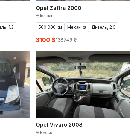
Opel Zafira 2000
Іванків
ль, 1.3
500 000 км
Механіка
Дизель, 2.0
3100 $
138749 ₴
Opel Vivaro 2008
Буськ