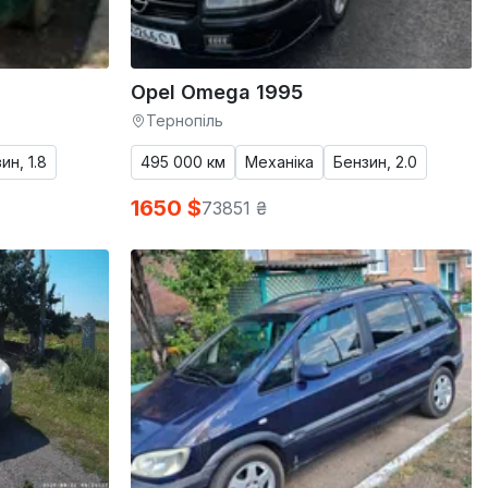
Opel Omega 1995
Тернопіль
ин, 1.8
495 000 км
Механіка
Бензин, 2.0
1650 $
73851 ₴