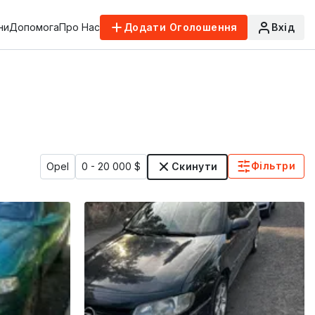
ни
Допомога
Про Нас
Додати Оголошення
Вхід
Фільтри
Opel
0 - 20 000 $
Скинути