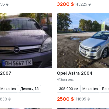
3200 $
58 ₴
143225 ₴
 2007
Opel Astra 2004
Звягель
Механіка
Дизель, 1.3
308 000 км
Механіка
Бенз
2500 $
838 ₴
111895 ₴