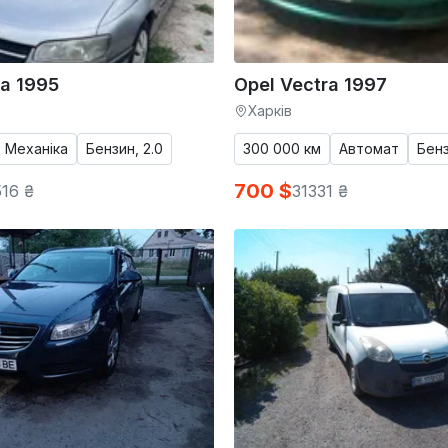
a 1995
Opel Vectra 1997
Харків
Механіка
Бензин, 2.0
300 000 км
Автомат
Бенз
700 $
16 ₴
31331 ₴