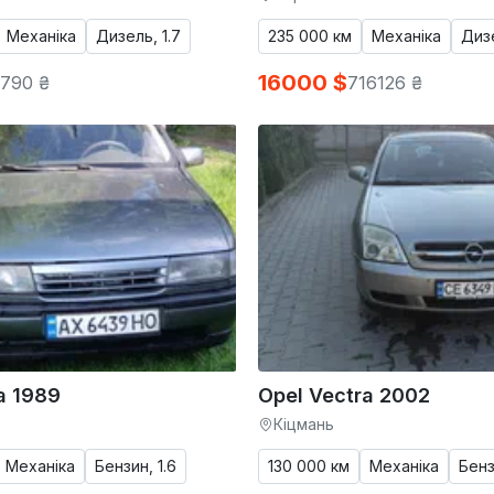
Механіка
Дизель, 1.7
235 000 км
Механіка
Дизе
16000 $
790 ₴
716126 ₴
a 1989
Opel Vectra 2002
Кіцмань
Механіка
Бензин, 1.6
130 000 км
Механіка
Бенз