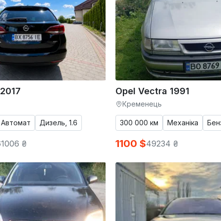
 2017
Opel Vectra 1991
Кременець
Автомат
Дизель, 1.6
300 000 км
Механіка
Бенз
1100 $
1006 ₴
49234 ₴