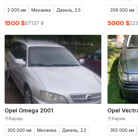
2 000 км
Механіка
Дизель, 2.5
209 000 км
1500 $
5000 $
67137 ₴
223
Opel Omega 2001
Opel Vectr
Вараш
Харків
300 000 км
Механіка
Дизель, 2.2
350 000 км