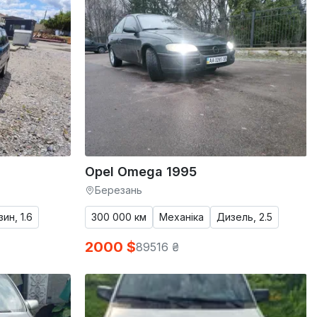
Opel Omega 1995
Березань
ин, 1.6
300 000 км
Механіка
Дизель, 2.5
2000 $
89516 ₴