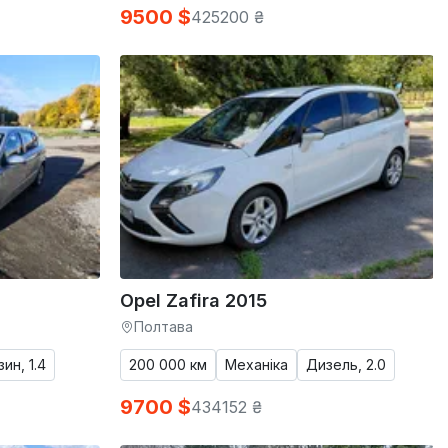
9500 $
425200 ₴
Opel Zafira 2015
Полтава
ин, 1.4
200 000 км
Механіка
Дизель, 2.0
9700 $
434152 ₴