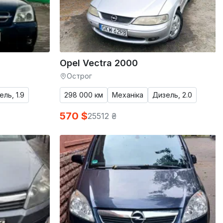
Opel Vectra 2000
Острог
ль, 1.9
298 000 км
Механіка
Дизель, 2.0
570 $
25512 ₴