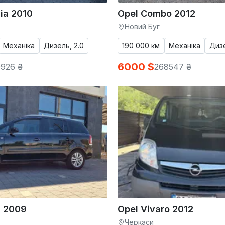
nia 2010
Opel Combo 2012
Новий Буг
Механіка
Дизель, 2.0
190 000 км
Механіка
Дизе
6000 $
926 ₴
268547 ₴
a 2009
Opel Vivaro 2012
Черкаси