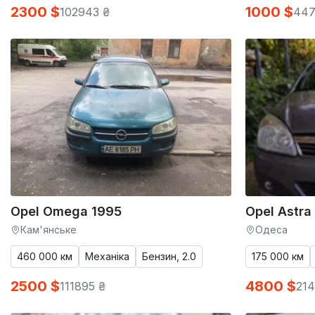
2300 $
1000 $
102943 ₴
447
Opel Omega 1995
Opel Astra
Кам'янське
Одеса
460 000 км
Механіка
Бензин, 2.0
175 000 км
2500 $
4800 $
111895 ₴
214