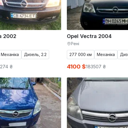
a 2002
Opel Vectra 2004
Рені
Механіка
Дизель, 2.2
277 000 км
Механіка
Дизе
4100 $
274 ₴
183507 ₴