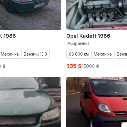
t 1986
Opel Kadett 1986
Баранівка
Механіка
Бензин, 13.0
68 000 км
Механіка
Бенз
335 $
0 ₴
15000 ₴