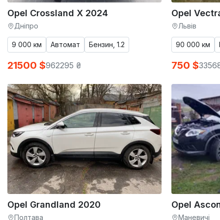
Opel Crossland X 2024
Opel Vectr
Дніпро
Львів
9 000 км
Автомат
Бензин, 1.2
90 000 км
21500 $
750 $
962295 ₴
3356
Opel Grandland 2020
Opel Asco
Полтава
Маневичі