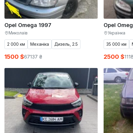
Opel Omega 1997
Opel Omeg
Миколаїв
Українка
2 000 км
Механіка
Дизель, 2.5
35 000 км
1500 $
2500 $
67137 ₴
111