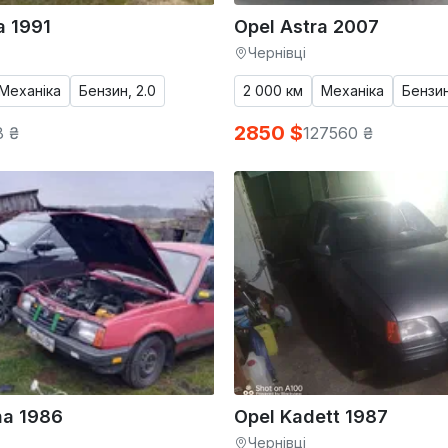
a 1991
Opel Astra 2007
Чернівці
Механіка
Бензин, 2.0
2 000 км
Механіка
Бензин
2850 $
8 ₴
127560 ₴
na 1986
Opel Kadett 1987
Чернівці