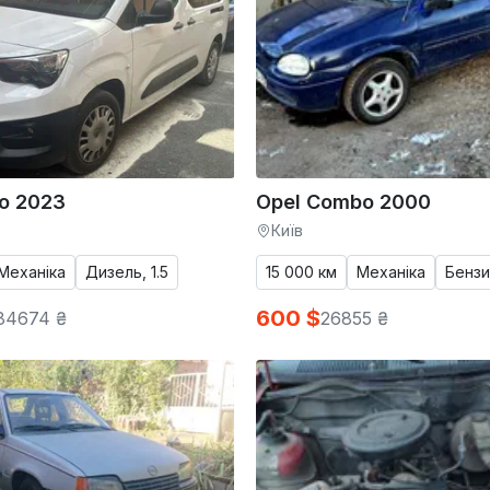
o 2023
Opel Combo 2000
Київ
Механіка
Дизель, 1.5
15 000 км
Механіка
Бензин
600 $
84674 ₴
26855 ₴