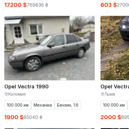
17200 $
603 $
769836 ₴
2700
Opel Vectra 1990
Opel Vectr
Коломия
Львів
100 000 км
Механіка
Бензин, 1.6
100 000 км
1900 $
2000 $
85040 ₴
895