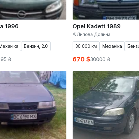
a 1996
Opel Kadett 1989
Липова Долина
Механіка
Бензин, 2.0
30 000 км
Механіка
Бензи
670 $
895 ₴
30000 ₴