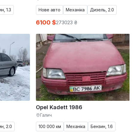
н, 1.3
Нове авто
Механіка
Дизель, 2.0
6100 $
273023 ₴
Opel Kadett 1986
Галич
н, 2.0
100 000 км
Механіка
Бензин, 1.6