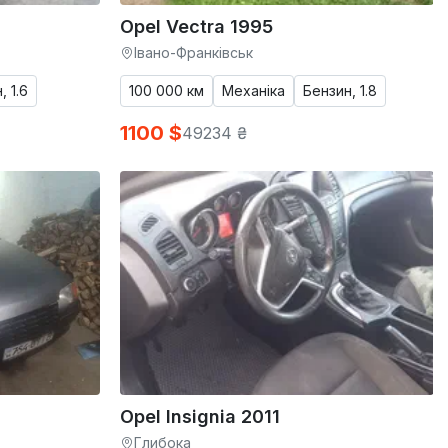
Opel Vectra 1995
Івано-Франківськ
, 1.6
100 000 км
Механіка
Бензин, 1.8
1100 $
49234 ₴
Opel Insignia 2011
Глибока