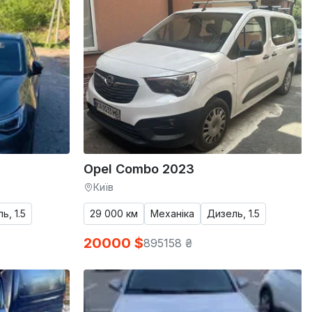
Opel Combo 2023
Київ
ь, 1.5
29 000 км
Механіка
Дизель, 1.5
20000 $
895158 ₴