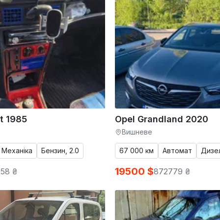
t 1985
Opel Grandland 2020
Вишневе
Механіка
Бензин, 2.0
67 000 км
Автомат
Дизел
19500 $
58 ₴
872779 ₴