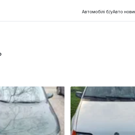
Автомобілі б/у
Авто нови
о