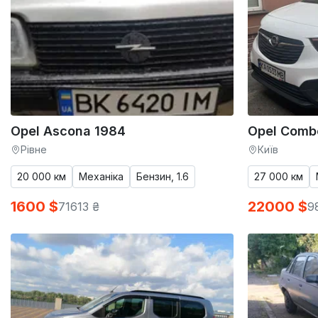
Opel Ascona 1984
Opel Comb
Рівне
Київ
20 000 км
Механіка
Бензин, 1.6
27 000 км
1600 $
22000 $
71613 ₴
9