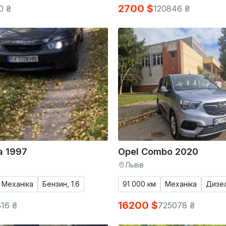
2700 $
0 ₴
120846 ₴
a 1997
Opel Combo 2020
Львів
Механіка
Бензин, 1.6
91 000 км
Механіка
Дизел
16200 $
16 ₴
725078 ₴