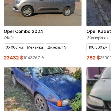
Opel Combo 2024
Opel Kadet
Київ
Запоріжжя
35 000 км
Механіка
Дизель, 1.5
100 000 км
23432 $
782 $
1048767 ₴
3500