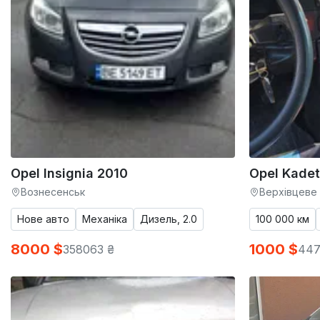
Opel Insignia 2010
Opel Kadet
Вознесенськ
Верхівцеве
Нове авто
Механіка
Дизель, 2.0
100 000 км
8000 $
1000 $
358063 ₴
447