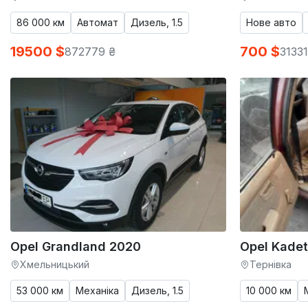
86 000 км
Автомат
Дизель, 1.5
Нове авто
19500 $
700 $
872779 ₴
31331
Opel Grandland 2020
Opel Kadet
Хмельницький
Тернівка
53 000 км
Механіка
Дизель, 1.5
10 000 км