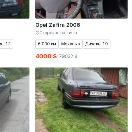
Opel Zafira 2006
Старокостянтинів
н, 1.3
6 000 км
Механіка
Дизель, 1.9
4000 $
179032 ₴