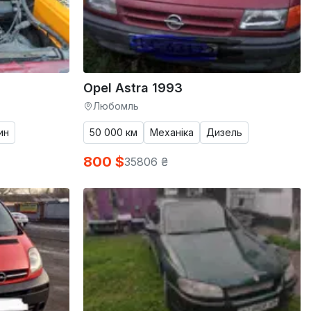
Opel Astra 1993
Любомль
ин
50 000 км
Механіка
Дизель
800 $
35806 ₴