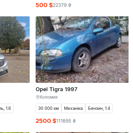
500 $
22379 ₴
Opel Tigra 1997
Коломия
ь, 1.6
30 000 км
Механіка
Бензин, 1.4
2500 $
111895 ₴