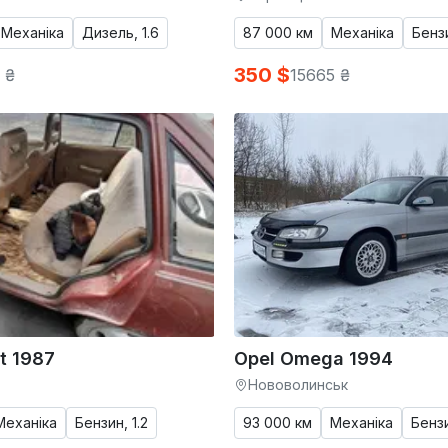
Механіка
Дизель, 1.6
87 000 км
Механіка
Бензи
350 $
 ₴
15665 ₴
t 1987
Opel Omega 1994
Нововолинськ
Механіка
Бензин, 1.2
93 000 км
Механіка
Бензи