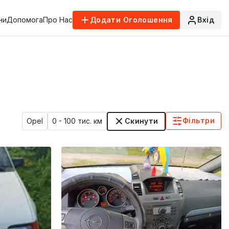
ни
Допомога
Про Нас
Додати Оголошення
Вхід
Фільтри
Opel
0 - 100 тис. км
Скинути