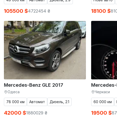
105500 $
18100 $
4722454 ₴
81
Mercedes-Benz GLE 2017
Mercedes-
Одеса
Черкаси
78 000 км
Автомат
Дизель, 2.1
60 000 км
42000 $
19500 $
1880029 ₴
87