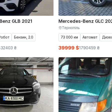
Benz GLB 2021
Mercedes-Benz GLC 20
Тернопіль
Робот
Бензин, 2.0
73 000 км
Автомат
Дизел
39999 $
432403 ₴
1790459 ₴