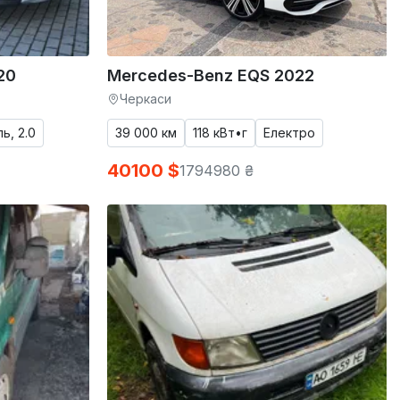
20
Mercedes-Benz EQS 2022
Черкаси
ь, 2.0
39 000 км
118 кВт•г
Електро
40100 $
1794980 ₴