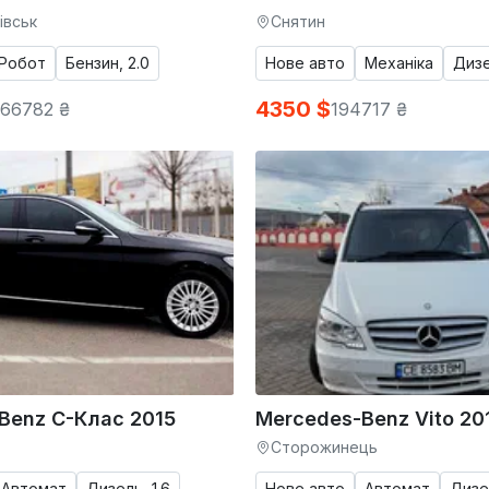
івськ
Снятин
Робот
Бензин, 2.0
Нове авто
Механіка
Дизе
4350 $
266782 ₴
194717 ₴
Benz C-Клас 2015
Mercedes-Benz Vito 20
Сторожинець
Автомат
Дизель, 1.6
Нове авто
Автомат
Дизе