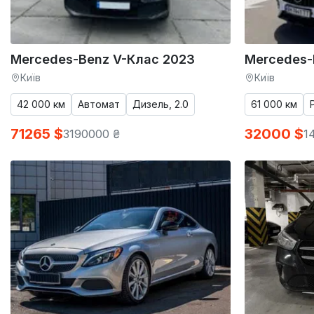
Mercedes-Benz V-Клас 2023
Mercedes-
Київ
Київ
42 000 км
Автомат
Дизель, 2.0
61 000 км
71265 $
32000 $
3190000 ₴
1