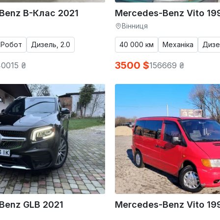
Benz B-Клас 2021
Mercedes-Benz Vito 19
Вінниця
Робот
Дизель, 2.0
40 000 км
Механіка
Дизел
3500 $
0015 ₴
156669 ₴
Benz GLB 2021
Mercedes-Benz Vito 19