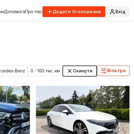
ни
Допомога
Про Нас
Додати Оголошення
Вхід
Фільтри
rcedes-Benz
0 - 100 тис. км
Скинути