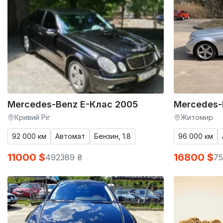
Mercedes-Benz E-Клас 2005
Mercedes-
Кривий Ріг
Житомир
92 000 км
Автомат
Бензин, 1.8
96 000 км
11000 $
16800 $
492389 ₴
75