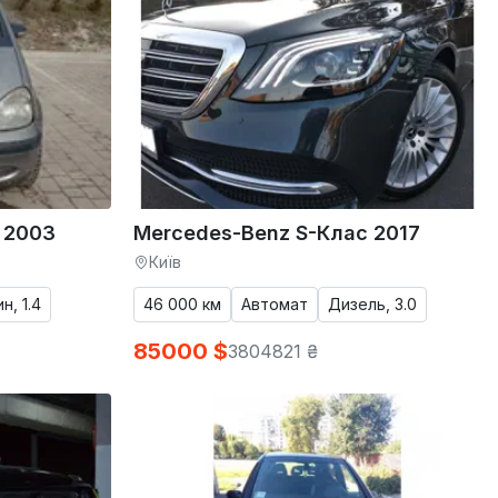
 2003
Mercedes-Benz S-Клас 2017
Київ
н, 1.4
46 000 км
Автомат
Дизель, 3.0
85000 $
3804821 ₴