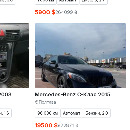
5900 $
264099 ₴
2003
Mercedes-Benz C-Клас 2015
Полтава
, 1.6
96 000 км
Автомат
Бензин, 2.0
19500 $
872871 ₴