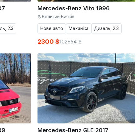
97
Mercedes-Benz Vito 1996
Великий Бичків
ь, 2.3
Нове авто
Механіка
Дизель, 2.3
2300 $
102954 ₴
99
Mercedes-Benz GLE 2017