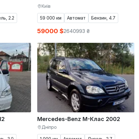
Київ
ль, 2.2
59 000 км
Автомат
Бензин, 4.7
59000 $
2640993 ₴
12
Mercedes-Benz M-Клас 2002
Дніпро
ль, 3.0
1 000 км
Автомат
Дизель, 2.7