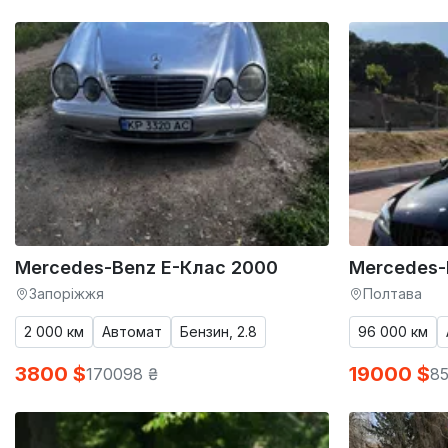
Mercedes-Benz E-Клас 2000
Mercedes-
Запоріжжя
Полтава
2 000 км
Автомат
Бензин, 2.8
96 000 км
3800 $
19000 $
170098 ₴
8