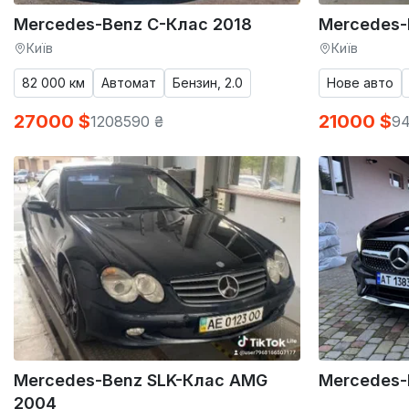
Mercedes-Benz C-Клас 2018
Mercedes-
Київ
Київ
82 000 км
Автомат
Бензин, 2.0
Нове авто
27000 $
21000 $
1208590 ₴
94
Mercedes-Benz SLK-Клас AMG
Mercedes-
2004