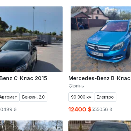
Benz C-Клас 2015
Mercedes-Benz B-Клас
Ірпінь
Автомат
Бензин, 2.0
99 000 км
Електро
12400 $
50489 ₴
555056 ₴