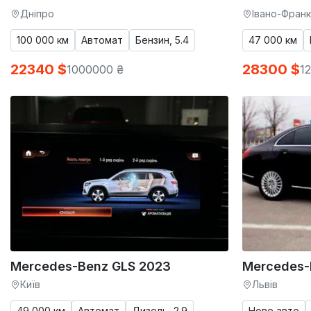
Дніпро
Івано-Франк
100 000 км
Автомат
Бензин, 5.4
47 000 км
22340 $
28300 $
1000000 ₴
1
Mercedes-Benz GLS 2023
Mercedes-
Київ
Львів
49 000 км
Автомат
Дизель, 2.9
Нове авто