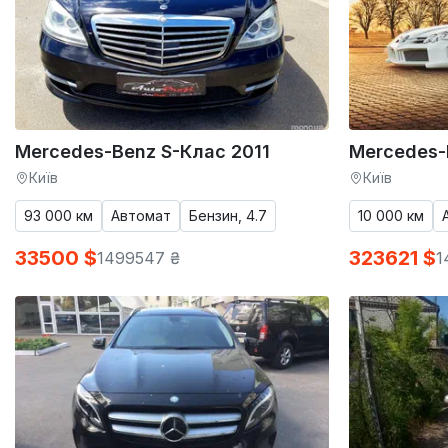
Mercedes-Benz S-Клас 2011
Mercedes-
Київ
Київ
93 000 км
Автомат
Бензин, 4.7
10 000 км
33500 $
323621 $
1499547 ₴
1