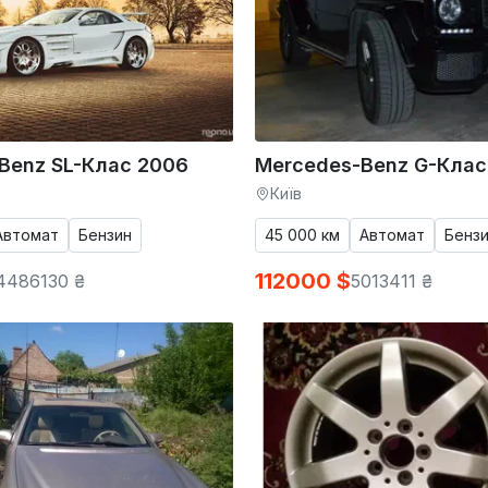
Benz SL-Клас 2006
Mercedes-Benz G-Клас
Київ
Автомат
Бензин
45 000 км
Автомат
Бензи
112000 $
4486130 ₴
5013411 ₴