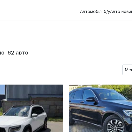
Автомобілі б/у
Авто нови
но:
62
авто
Me