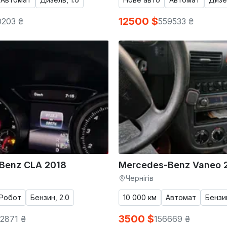
12500 $
0203 ₴
559533 ₴
Benz CLA 2018
Mercedes-Benz Vaneo 
Чернігів
Робот
Бензин, 2.0
10 000 км
Автомат
Бензин
3500 $
2871 ₴
156669 ₴