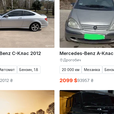
Benz C-Клас 2012
Mercedes-Benz A-Клас
Дрогобич
Автомат
Бензин, 1.8
20 000 км
Механіка
Бензи
2099 $
2012 ₴
93957 ₴