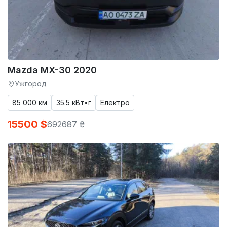
Mazda MX-30 2020
Ужгород
85 000 км
35.5 кВт•г
Електро
15500 $
692687 ₴