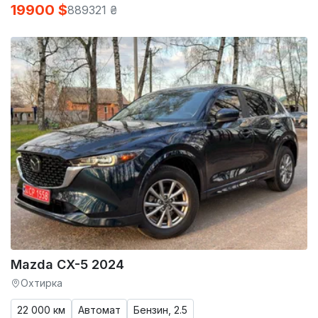
19900 $
889321 ₴
Mazda CX-5 2024
Охтирка
22 000 км
Автомат
Бензин, 2.5