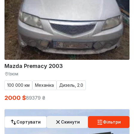
Mazda Premacy 2003
Ізюм
100 000 км
Механіка
Дизель, 2.0
2000 $
89379 ₴
Сортувати
Скинути
Фільтри