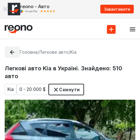
reono - Авто
Завантажити
Головна
/
Легкове авто
/
Kia
Легкові авто Kia в Україні. Знайдено:
510
авто
Kia
0 - 20 000 $
Скинути