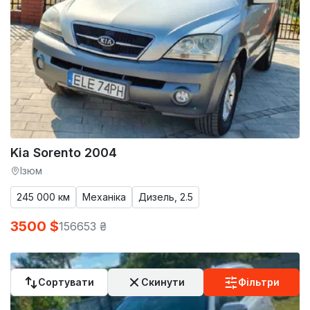
Kia Sorento 2004
Ізюм
245 000 км
Механіка
Дизель, 2.5
3500 $
156653 ₴
Сортувати
Скинути
Фільтри