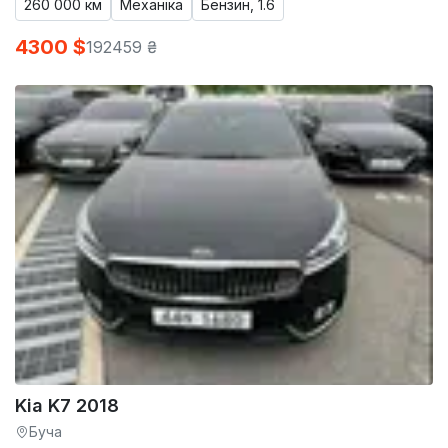
260 000 км
Механіка
Бензин, 1.6
4300 $
192459 ₴
Kia K7 2018
Буча