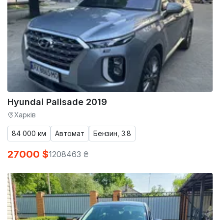
Hyundai Palisade 2019
Харків
84 000 км
Автомат
Бензин, 3.8
27000 $
1208463 ₴