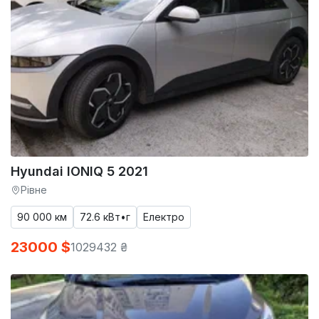
Hyundai IONIQ 5 2021
Рівне
90 000 км
72.6 кВт•г
Електро
23000 $
1029432 ₴