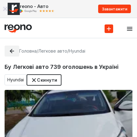
reono - Авто
Завантажити
Головна
/
Легкове авто
/
Hyundai
Бу Легкові авто
739
оголошень в Україні
Hyundai
Скинути