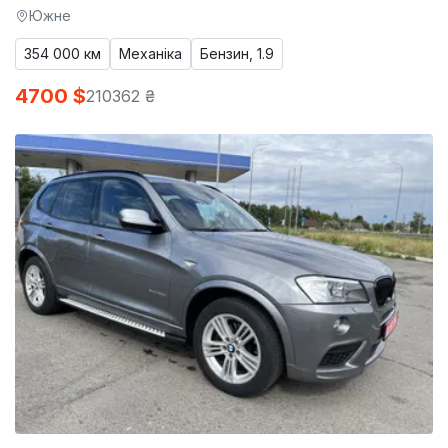
Южне
354 000 км
Механіка
Бензин, 1.9
4700 $
210362 ₴