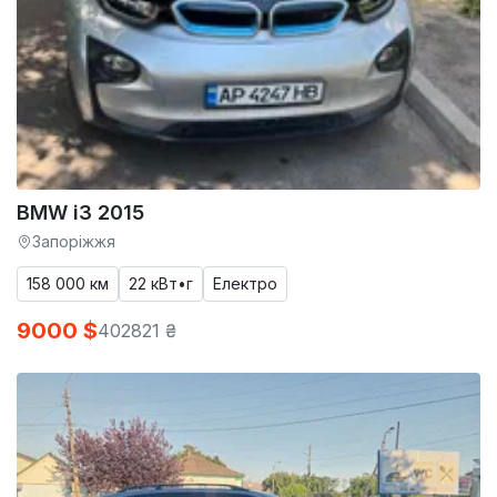
BMW i3 2015
Запоріжжя
158 000 км
22 кВт•г
Електро
9000 $
402821 ₴