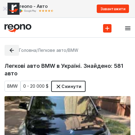
reono - Авто
Завантажити
Головна
/
Легкове авто
/
BMW
Легкові авто BMW в Україні. Знайдено:
581
авто
BMW
0 - 20 000 $
Скинути