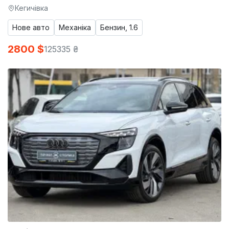
Кегичівка
Нове авто
Механіка
Бензин, 1.6
2800 $
125335 ₴