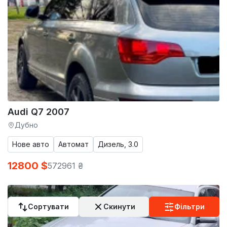
Audi Q7 2007
Дубно
Нове авто
Автомат
Дизель, 3.0
12800 $
572961 ₴
Сортувати
Скинути
Фільтри