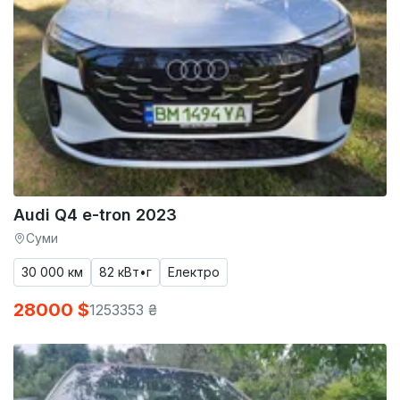
Audi Q4 e-tron 2023
Суми
30 000 км
82 кВт•г
Електро
28000 $
1253353 ₴