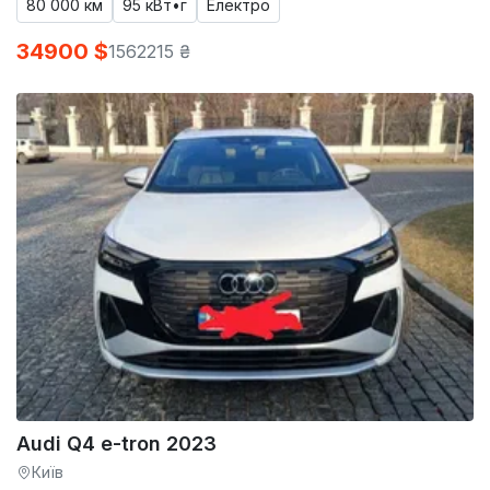
80 000 км
95 кВт•г
Електро
34900 $
1562215 ₴
Audi Q4 e-tron 2023
Київ