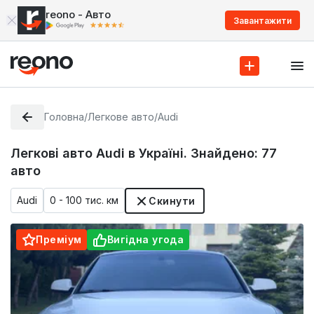
reono - Авто
Завантажити
Головна
/
Легкове авто
/
Audi
Легкові авто Audi в Україні. Знайдено:
77
авто
Audi
0 - 100 тис. км
Скинути
Преміум
Вигідна угода